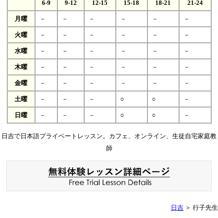
6-9
9-12
12-15
15-18
18-21
21-24
月曜
－
－
－
－
－
－
火曜
－
－
－
－
－
－
水曜
－
－
－
－
－
－
木曜
－
－
－
－
－
－
金曜
－
－
－
－
－
－
土曜
－
－
－
○
○
－
日曜
－
－
－
○
○
－
日吉で日本語プライベートレッスン。カフェ、オンライン、生徒自宅家庭教
師
日吉
＞ 行子先生