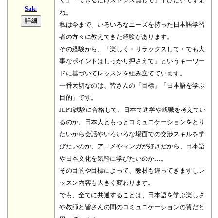
く」「できるだけストレス無しで」学びたいですよ
Saki
ね。
私は今まで、いろいろなニーズを持った日本語学習
者の方々に教えてきた経験があります。
その経験から、「楽しく・リラックスして・でも大
事なポイントはしっかり押さえて」というキーワー
ドに基づいてレッスンを組み立てています。
一番大切なのは、皆さんの「目標」「日本語を学ぶ
目的」です。
JLPT試験に合格して、日本で進学や就職を考えてい
るのか、日本人ともっとコミュニケーションをとり
たいから会話やいろいろな場面での交渉スキルを学
びたいのか、アニメやマンガが好きだから、日本語
や日本文化を気軽に学びたいのか…。
その目的や目標によって、教材も違ってきますしレ
ッスン内容も大きく変わります。
でも、全てに共通することは、日本語を学ぶ楽しさ
や教師と皆さんの間のコミュニケーションの質だと