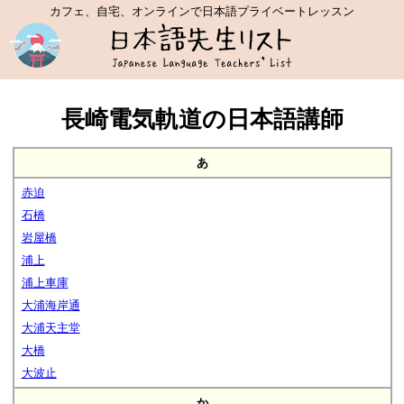
カフェ、自宅、オンラインで日本語プライベートレッスン
長崎電気軌道の日本語講師
あ
赤迫
石橋
岩屋橋
浦上
浦上車庫
大浦海岸通
大浦天主堂
大橋
大波止
か