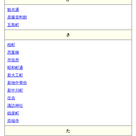
観光通
原爆資料館
五島町
さ
桜町
思案橋
市役所
昭和町通
新大工町
新地中華街
新中川町
住吉
諏訪神社
銭座町
崇福寺
た