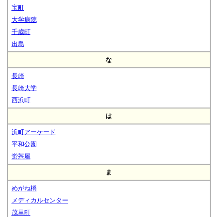
宝町
大学病院
千歳町
出島
な
長崎
長崎大学
西浜町
は
浜町アーケード
平和公園
蛍茶屋
ま
めがね橋
メディカルセンター
茂里町