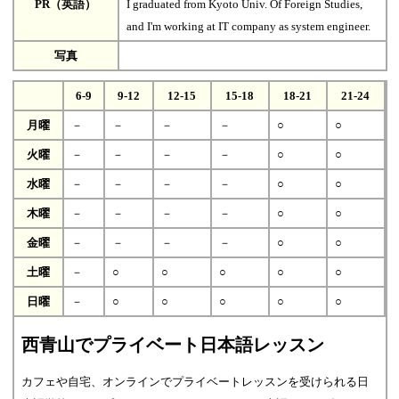
PR（英語）
I graduated from Kyoto Univ. Of Foreign Studies,
and I'm working at IT company as system engineer.
写真
6-9
9-12
12-15
15-18
18-21
21-24
月曜
－
－
－
－
○
○
火曜
－
－
－
－
○
○
水曜
－
－
－
－
○
○
木曜
－
－
－
－
○
○
金曜
－
－
－
－
○
○
土曜
－
○
○
○
○
○
日曜
－
○
○
○
○
○
西青山でプライベート日本語レッスン
カフェや自宅、オンラインでプライベートレッスンを受けられる日