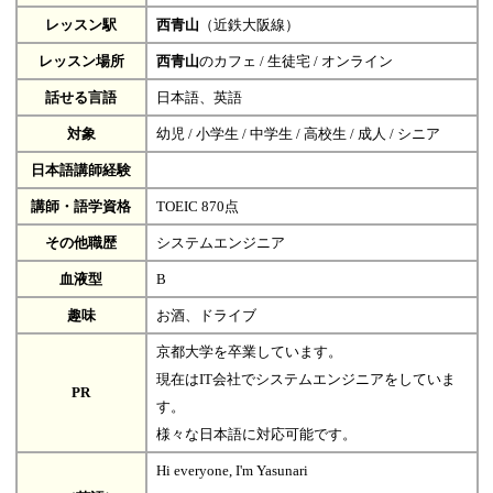
レッスン駅
西青山
（近鉄大阪線）
レッスン場所
西青山
のカフェ / 生徒宅 / オンライン
話せる言語
日本語、英語
対象
幼児 / 小学生 / 中学生 / 高校生 / 成人 / シニア
日本語講師経験
講師・語学資格
TOEIC 870点
その他職歴
システムエンジニア
血液型
B
趣味
お酒、ドライブ
京都大学を卒業しています。
現在はIT会社でシステムエンジニアをしていま
PR
す。
様々な日本語に対応可能です。
Hi everyone, I'm Yasunari