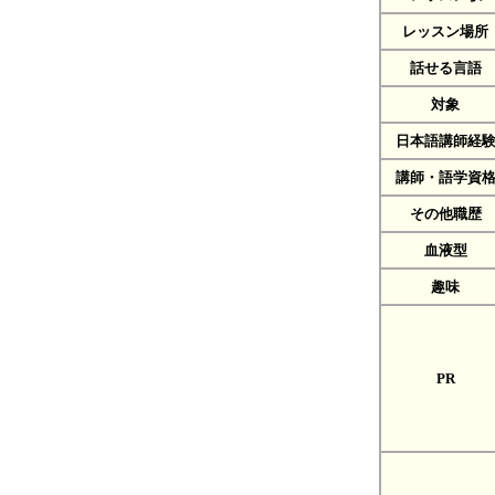
レッスン場所
話せる言語
対象
日本語講師経
講師・語学資
その他職歴
血液型
趣味
PR