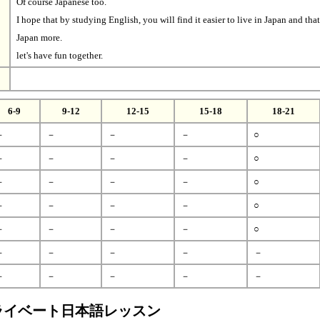
Of course Japanese too.
I hope that by studying English, you will find it easier to live in Japan and tha
Japan more.
let's have fun together.
6-9
9-12
12-15
15-18
18-21
－
－
－
－
○
－
－
－
－
○
－
－
－
－
○
－
－
－
－
○
－
－
－
－
○
－
－
－
－
－
－
－
－
－
－
ライベート日本語レッスン