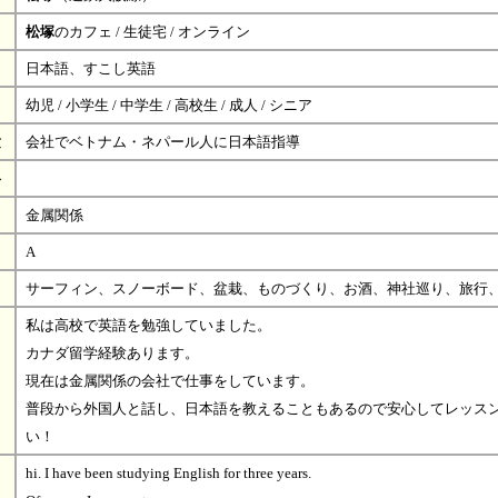
松塚
のカフェ / 生徒宅 / オンライン
日本語、すこし英語
幼児 / 小学生 / 中学生 / 高校生 / 成人 / シニア
験
会社でベトナム・ネパール人に日本語指導
格
金属関係
A
サーフィン、スノーボード、盆栽、ものづくり、お酒、神社巡り、旅行
私は高校で英語を勉強していました。
カナダ留学経験あります。
現在は金属関係の会社で仕事をしています。
普段から外国人と話し、日本語を教えることもあるので安心してレッス
い！
hi. I have been studying English for three years.