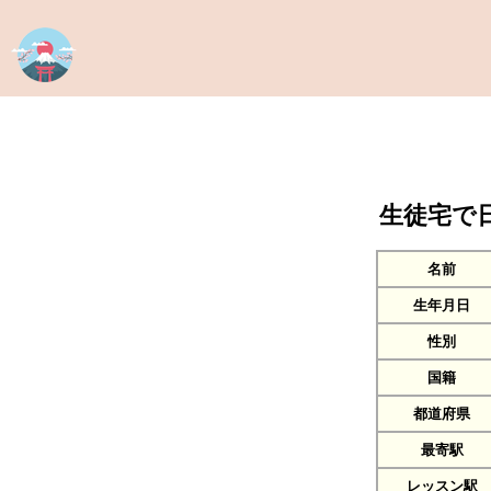
生徒宅で
名前
生年月日
性別
国籍
都道府県
最寄駅
レッスン駅