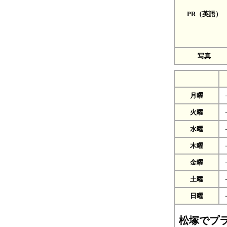
PR（英語）
写真
月曜
火曜
水曜
木曜
金曜
土曜
日曜
松塚でプ