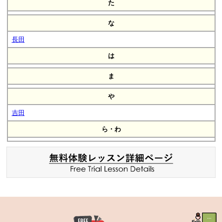
た
な
長田
は
ま
や
吉田
ら・わ