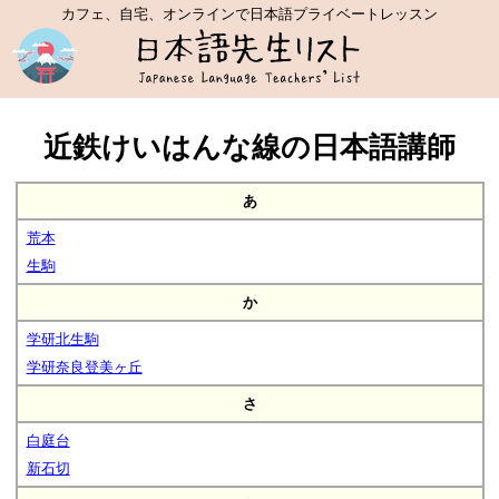
カフェ、自宅、オンラインで日本語プライベートレッスン
近鉄けいはんな線の日本語講師
あ
荒本
生駒
か
学研北生駒
学研奈良登美ヶ丘
さ
白庭台
新石切