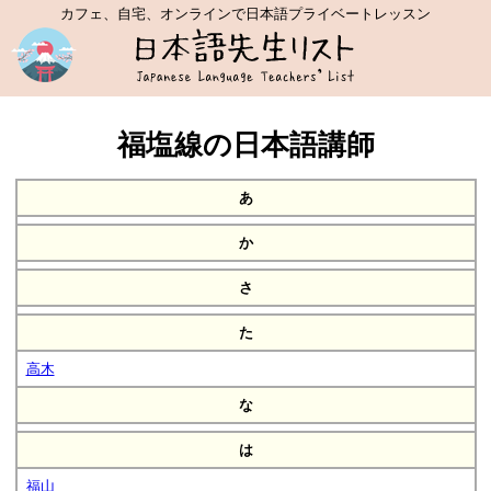
カフェ、自宅、オンラインで日本語プライベートレッスン
福塩線の日本語講師
あ
か
さ
た
高木
な
は
福山