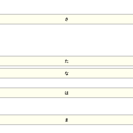
さ
た
な
は
ま