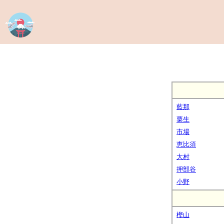
藍那
粟生
市場
恵比須
大村
押部谷
小野
樫山