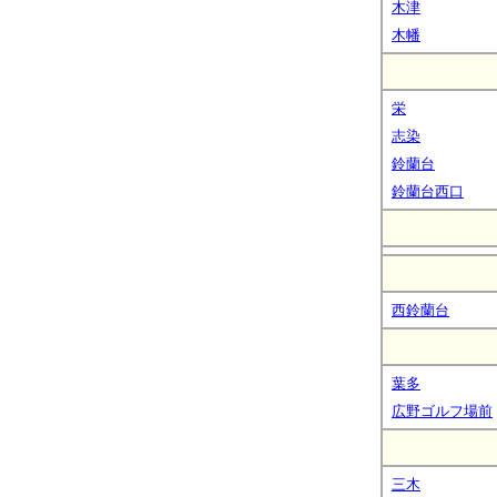
木津
木幡
栄
志染
鈴蘭台
鈴蘭台西口
西鈴蘭台
葉多
広野ゴルフ場前
三木