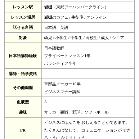
レッスン駅
岩槻
（東武アーバンパークライン）
レッスン場所
岩槻
のカフェ / 生徒宅 / オンライン
話せる言語
日本語、英語
対象
幼児 / 小学生 / 中学生 / 高校生 / 成人 / シニア
日本語教師
日本語講師経験
プライベートレッスン1年
ボランティア半年
講師・語学資格
車部品メーカー10年
その他職歴
ビジネスマナー講師
血液型
A
趣味
サッカー観戦、野球、ソフトボール
ビジネスにほんごを おしえることができます。
PR
たくさんはなして、 コミュニケーションが でき
るように なりましょう。