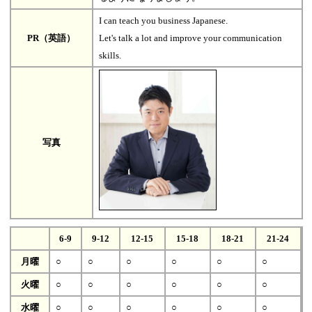
I can teach you business Japanese.
PR（英語）
Let's talk a lot and improve your communication
skills.
写真
6-9
9-12
12-15
15-18
18-21
21-24
月曜
○
○
○
○
○
○
火曜
○
○
○
○
○
○
水曜
○
○
○
○
○
○