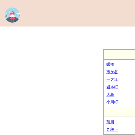
曙橋
市ケ谷
一之江
岩本町
大島
小川町
菊川
九段下