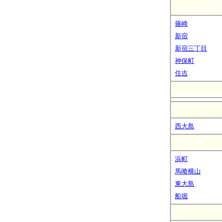
篠崎
新宿
新宿三丁目
神保町
住吉
西大島
浜町
馬喰横山
東大島
船堀