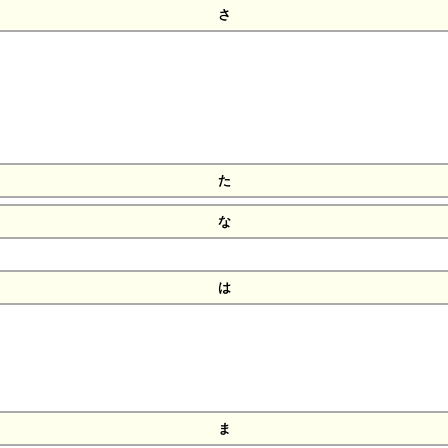
さ
た
な
は
ま