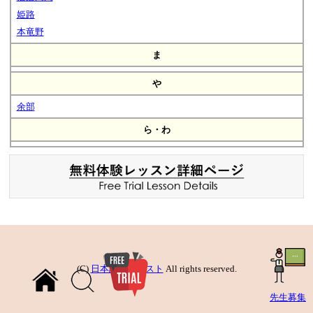
姫路
本竜野
ま
や
余部
ら・わ
(C)
日本語先生リスト
All rights reserved.
先生募集