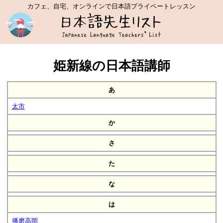
カフェ、自宅、オンラインで日本語プライベートレッスン
姫新線の日本語講師
あ
太市
か
さ
た
な
は
播磨高岡