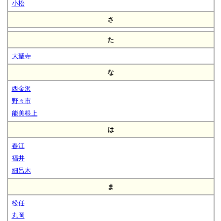
小松
さ
た
大聖寺
な
西金沢
野々市
能美根上
は
春江
福井
細呂木
ま
松任
丸岡