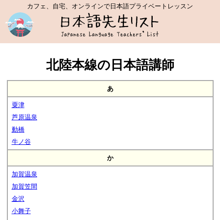
カフェ、自宅、オンラインで日本語プライベートレッスン
北陸本線の日本語講師
あ
粟津
芦原温泉
動橋
牛ノ谷
か
加賀温泉
加賀笠間
金沢
小舞子