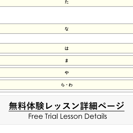
た
な
は
ま
や
ら・わ