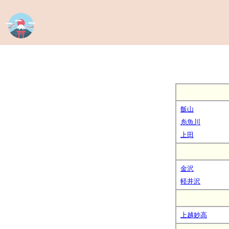
飯山
糸魚川
上田
金沢
軽井沢
上越妙高