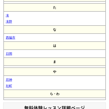
た
滝
滝野
な
西脇市
は
日岡
ま
や
厄神
社町
ら・わ