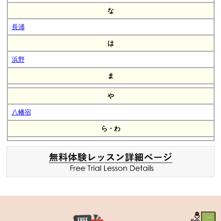
な
長浦
は
浜野
ま
や
八幡宿
ら・わ