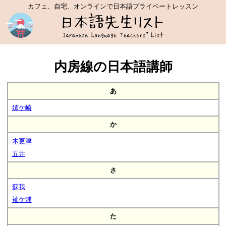
カフェ、自宅、オンラインで日本語プライベートレッスン
内房線の日本語講師
あ
姉ケ崎
か
木更津
五井
さ
蘇我
袖ケ浦
た