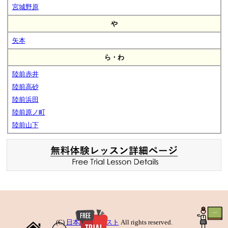
宮城野原
や
矢本
ら・わ
陸前赤井
陸前高砂
陸前浜田
陸前原ノ町
陸前山下
(C)
日本語先生リスト
All rights reserved.