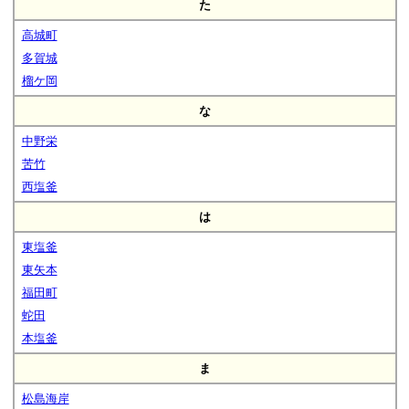
た
高城町
多賀城
榴ケ岡
な
中野栄
苦竹
西塩釜
は
東塩釜
東矢本
福田町
蛇田
本塩釜
ま
松島海岸