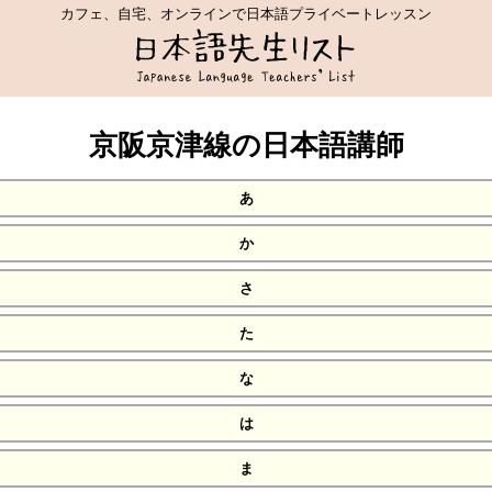
カフェ、自宅、オンラインで日本語プライベートレッスン
京阪京津線の日本語講師
あ
か
さ
た
な
は
ま