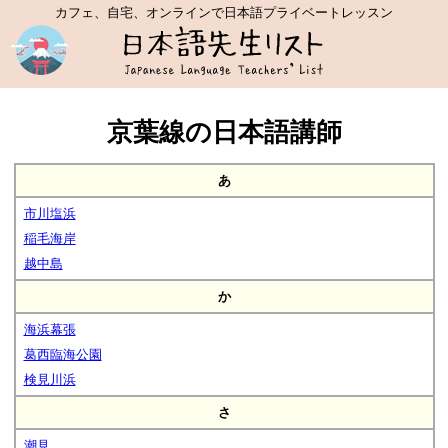
カフェ、自宅、オンラインで日本語プライベートレッスン
京葉線の日本語講師
あ
市川塩浜
稲毛海岸
越中島
か
海浜幕張
葛西臨海公園
検見川浜
さ
潮見