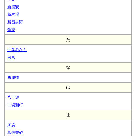
新浦安
新木場
新習志野
蘇我
た
千葉みなと
東京
な
西船橋
は
八丁堀
二俣新町
ま
舞浜
幕張豊砂