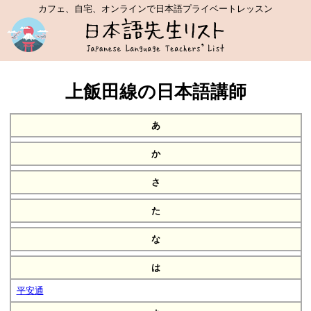
カフェ、自宅、オンラインで日本語プライベートレッスン
上飯田線の日本語講師
あ
か
さ
た
な
は
平安通