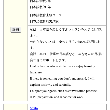
日本語学校2年
日本語教師3年
日本語教育上級コース
日本語教育能力試験
私は、日本語を楽しく学ぶレッスンを大切にしてい
ます。
分からないことは、ゆっくりていねいに説明しま
す。
会話、JLPT、仕事の日本語など、みなさんの目標に
合わせてサポートします。
I value lessons where students can enjoy learning
Japanese.
If there is something you don’t understand, I will
explain it slowly and carefully.
I support your goals, such as conversation practice,
JLPT preparation, and Japanese for work.
Shuto