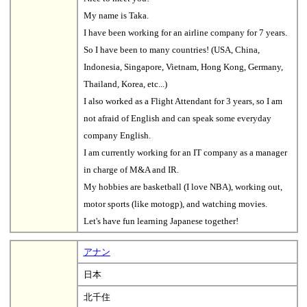
My name is Taka.
I have been working for an airline company for 7 years.
So I have been to many countries! (USA, China,
Indonesia, Singapore, Vietnam, Hong Kong, Germany,
Thailand, Korea, etc...)
I also worked as a Flight Attendant for 3 years, so I am
not afraid of English and can speak some everyday
company English.
I am currently working for an IT company as a manager
in charge of M&A and IR.
My hobbies are basketball (I love NBA), working out,
motor sports (like motogp), and watching movies.
Let's have fun learning Japanese together!
アナン
日本
北千住