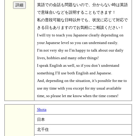
英語での会話も問題ないので、分からない時は英語
で意味合いなどを説明することもできます！
私の普段可能な日時以外でも、状況に応じて対応で
きる日もありますのでお気軽にご相談ください！
I will try to teach you Japanese clearly depending on
your Japanese level so you can understand easily.
I’m not very shy so I’m happy to talk about our daily
lives, hobbies and many other things!
I speak English as well, so if you don’t understand
something I’ll use both English and Japanese.
And, depending on the situation, it’s possible for me to
use my time with you except for my usual available
time, so please let me know when the time comes!
Shota
日本
北千住