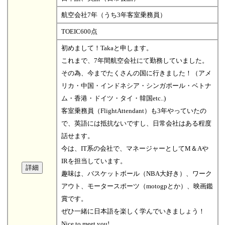
航空会社7年（うち3年客室乗務員）
TOEIC600点
初めまして！Takaと申します。
これまで、7年間航空会社にて勤務していました。
その為、今までたくさんの国に行きました！（アメ
リカ・中国・インドネシア・シンガポール・ベトナ
ム・香港・ドイツ・タイ・韓国etc..)
客室乗務員（FlightAttendant）も3年やっていたの
で、英語には抵抗ないですし、日常会社はある程度
話せます。
今は、IT系の会社で、マネージャーとしてM＆Aや
IRを担当しています。
趣味は、バスケットボール（NBA大好き）、ワーク
アウト、モータースポーツ（motogpとか）、映画鑑
賞です。
ぜひ一緒に日本語を楽しく学んでいきましょう！
Nice to meet you!