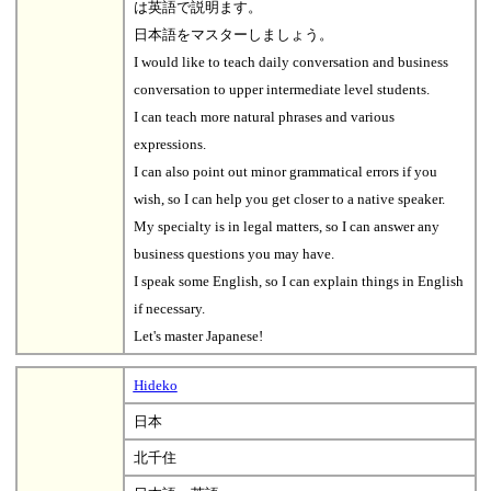
は英語で説明ます。
日本語をマスターしましょう。
I would like to teach daily conversation and business
conversation to upper intermediate level students.
I can teach more natural phrases and various
expressions.
I can also point out minor grammatical errors if you
wish, so I can help you get closer to a native speaker.
My specialty is in legal matters, so I can answer any
business questions you may have.
I speak some English, so I can explain things in English
if necessary.
Let's master Japanese!
Hideko
日本
北千住