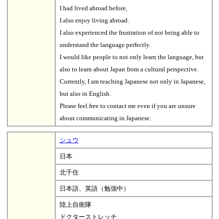
I had lived abroad before,
I also enjoy living abroad.
I also experienced the frustration of not being able to
understand the language perfectly.
I would like people to not only learn the language, but
also to learn about Japan from a cultural perspective.
Currently, I am teaching Japanese not only in Japanese,
but also in English.
Please feel free to contact me even if you are unsure
about communicating in Japanese.
シュウ
日本
北千住
日本語、英語（勉強中）
陸上自衛隊
ドクターストレッチ