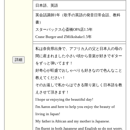
日本語、英語
英会話講師1年（歌手の英語の発音日常会話、教科
書）
スターバックス心斎橋OPA店1.5年
Crane Burger and ZMilkshake1.5年
私は奈良県出身で、アフリカ人の父と日本人の母の
間に産まれました小さい頃から音楽が好きでギター
をずっと弾いてます！
好奇心が旺盛でおしゃべりも好きなので色んなこと
教えてください！
そのお返しで私からはできる限り楽しく日本語を教
えさせて頂きます！
I hope ur enjoying the beautiful day!
I'm Aaron and here to help you enjoy the beauty of
living in Japan!
My father is African and my mother is Japanese.
I'm fluent in both Japanese and English so do not worry.