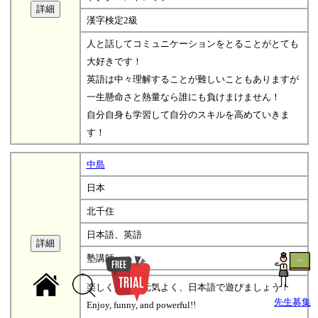
漢字検定2級
人と話してコミュニケーションをとることがとても
大好きです！
英語は中々理解することが難しいこともありますが
一生懸命さと熱量なら誰にも負けまけません！
自分自身も学習して自分のスキルを高めていきま
す！
中島
日本
北千住
日本語、英語
塾講師
楽しく面白く元気よく、日本語で遊びましょう！
先生募集
Enjoy, funny, and powerful!!