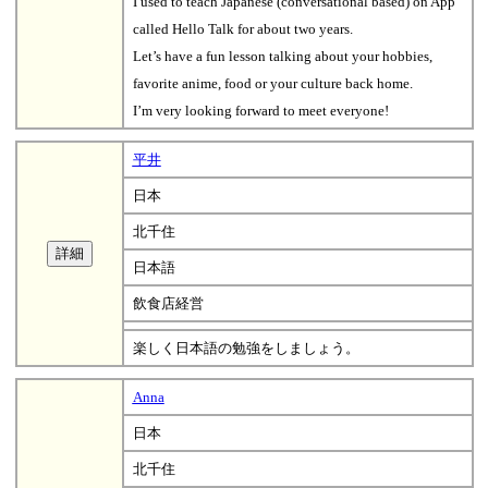
I used to teach Japanese (conversational based) on App
called Hello Talk for about two years.
Let’s have a fun lesson talking about your hobbies,
favorite anime, food or your culture back home.
I’m very looking forward to meet everyone!
平井
日本
北千住
日本語
飲食店経営
楽しく日本語の勉強をしましょう。
Anna
日本
北千住