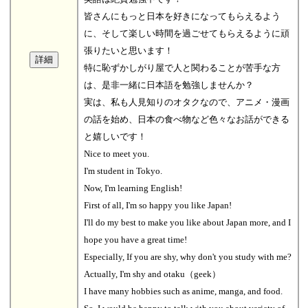
皆さんにもっと日本を好きになってもらえるよう
に、そして楽しい時間を過ごせてもらえるように頑
張りたいと思います！
特に恥ずかしがり屋で人と関わることが苦手な方
は、是非一緒に日本語を勉強しませんか？
実は、私も人見知りのオタクなので、アニメ・漫画
の話を始め、日本の食べ物など色々なお話ができる
と嬉しいです！
Nice to meet you.
I'm student in Tokyo.
Now, I'm learning English!
First of all, I'm so happy you like Japan!
I'll do my best to make you like about Japan more, and I
hope you have a great time!
Especially, If you are shy, why don't you study with me?
Actually, I'm shy and otaku（geek）
I have many hobbies such as anime, manga, and food.