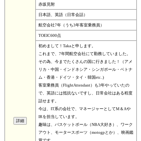
赤坂見附
日本語、英語（日常会話）
航空会社7年（うち3年客室乗務員）
TOEIC600点
初めまして！Takaと申します。
これまで、7年間航空会社にて勤務していました。
その為、今までたくさんの国に行きました！（アメ
リカ・中国・インドネシア・シンガポール・ベトナ
ム・香港・ドイツ・タイ・韓国etc..)
客室乗務員（FlightAttendant）も3年やっていたの
で、英語には抵抗ないですし、日常会社はある程度
話せます。
今は、IT系の会社で、マネージャーとしてM＆Aや
IRを担当しています。
趣味は、バスケットボール（NBA大好き）、ワーク
アウト、モータースポーツ（motogpとか）、映画鑑
賞です。