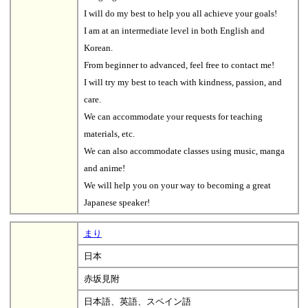
I will do my best to help you all achieve your goals!
I am at an intermediate level in both English and
Korean.
From beginner to advanced, feel free to contact me!
I will try my best to teach with kindness, passion, and
care.
We can accommodate your requests for teaching
materials, etc.
We can also accommodate classes using music, manga
and anime!
We will help you on your way to becoming a great
Japanese speaker!
まり
日本
赤坂見附
日本語、英語、スペイン語