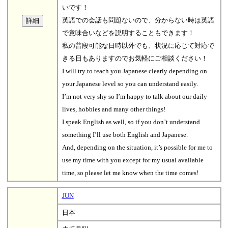
いです！
英語での会話も問題ないので、分からない時は英語
で意味合いなどを説明することもできます！
私の普段可能な日時以外でも、状況に応じて対応で
きる日もありますのでお気軽にご相談ください！
I will try to teach you Japanese clearly depending on
your Japanese level so you can understand easily.
I’m not very shy so I’m happy to talk about our daily
lives, hobbies and many other things!
I speak English as well, so if you don’t understand
something I’ll use both English and Japanese.
And, depending on the situation, it’s possible for me to
use my time with you except for my usual available
time, so please let me know when the time comes!
JUN
日本