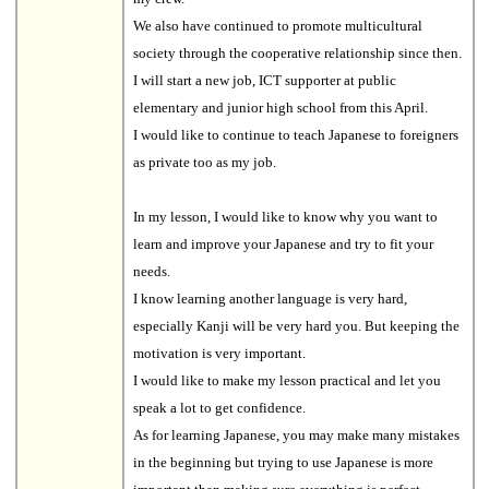
We also have continued to promote multicultural
society through the cooperative relationship since then.
I will start a new job, ICT supporter at public
elementary and junior high school from this April.
I would like to continue to teach Japanese to foreigners
as private too as my job.
In my lesson, I would like to know why you want to
learn and improve your Japanese and try to fit your
needs.
I know learning another language is very hard,
especially Kanji will be very hard you. But keeping the
motivation is very important.
I would like to make my lesson practical and let you
speak a lot to get confidence.
As for learning Japanese, you may make many mistakes
in the beginning but trying to use Japanese is more