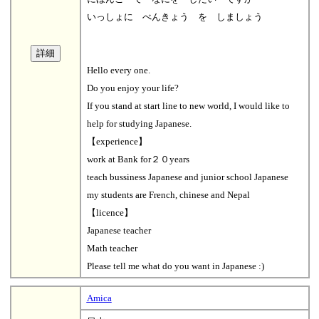
いっしょに べんきょう を しましょう
Hello every one.
Do you enjoy your life?
If you stand at start line to new world, I would like to
help for studying Japanese.
【experience】
work at Bank for２０years
teach bussiness Japanese and junior school Japanese
my students are French, chinese and Nepal
【licence】
Japanese teacher
Math teacher
Please tell me what do you want in Japanese :)
Amica