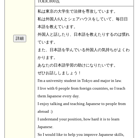
TOEIC800点
私は東京の大学生で法律を専攻しています。
私は外国人6人とシェアハウスをしていて、毎日日
本語を教えています。
外国人と話したり、日本語を教えたりするのは慣れ
ています。
また、日本語を学んでいる外国人の気持ちがよくわ
かります。
あなたの日本語学習の助けになりたいです。
ぜひお話ししましょう！
I'm a university student in Tokyo and major in law.
I live with 6 people from foreign countries, so I teach
them Japanese every day.
I enjoy talking and teaching Japanese to people from
abroad :)
I understand your position, how hard it is to learn
Japanese.
So I would like to help you improve Japanese skills,