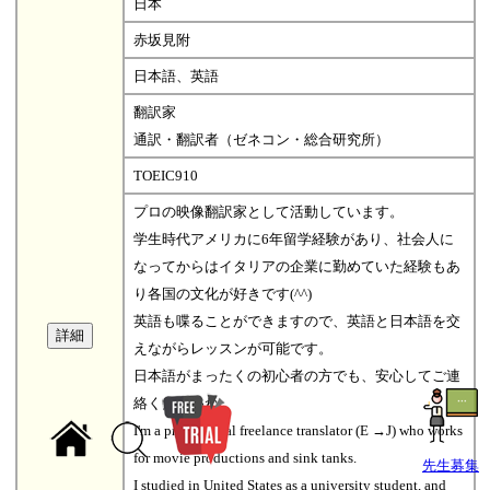
日本
赤坂見附
日本語、英語
翻訳家
通訳・翻訳者（ゼネコン・総合研究所）
TOEIC910
プロの映像翻訳家として活動しています。
学生時代アメリカに6年留学経験があり、社会人に
なってからはイタリアの企業に勤めていた経験もあ
り各国の文化が好きです(^^)
英語も喋ることができますので、英語と日本語を交
えながらレッスンが可能です。
日本語がまったくの初心者の方でも、安心してご連
絡くださいね。
I'm a professional freelance translator (E →J) who works
for movie productions and sink tanks.
先生募集
I studied in United States as a university student, and