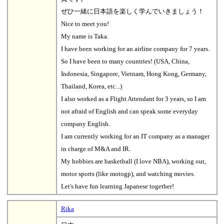
ぜひ一緒に日本語を楽しく学んでいきましょう！
Nice to meet you!
My name is Taka.
I have been working for an airline company for 7 years.
So I have been to many countries! (USA, China,
Indonesia, Singapore, Vietnam, Hong Kong, Germany,
Thailand, Korea, etc...)
I also worked as a Flight Attendant for 3 years, so I am
not afraid of English and can speak some everyday
company English.
I am currently working for an IT company as a manager
in charge of M&A and IR.
My hobbies are basketball (I love NBA), working out,
motor sports (like motogp), and watching movies.
Let's have fun learning Japanese together!
Rika