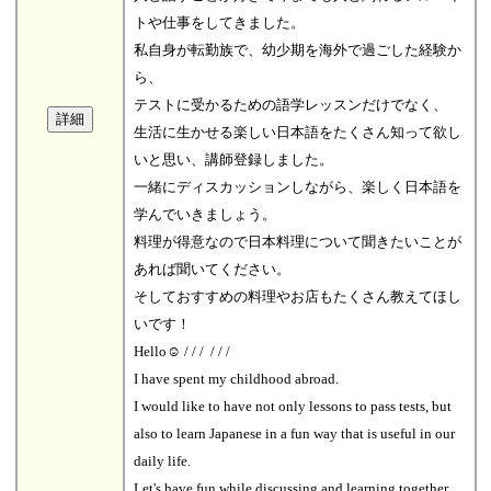
トや仕事をしてきました。
私自身が転勤族で、幼少期を海外で過ごした経験か
ら、
テストに受かるための語学レッスンだけでなく、
生活に生かせる楽しい日本語をたくさん知って欲し
いと思い、講師登録しました。
一緒にディスカッションしながら、楽しく日本語を
学んでいきましょう。
料理が得意なので日本料理について聞きたいことが
あれば聞いてください。
そしておすすめの料理やお店もたくさん教えてほし
いです！
Hello☺ / / / ︎ / / /
I have spent my childhood abroad.
I would like to have not only lessons to pass tests, but
also to learn Japanese in a fun way that is useful in our
daily life.
Let's have fun while discussing and learning together.