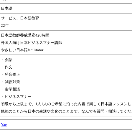
日本語
サービス、日本語教育
22年
日本語教師養成講座420時間
外国人向け日本ビジネスマナー講師
やさしい日本語facilitator
・会話
・作文
・発音矯正
・試験対策
・進学相談
・ビジネスマナー
初級から上級まで、1人1人のご希望に沿った内容で楽しく日本語レッスンし
勉強のことから日本の生活や文化のことまで、なんでも質問・相談してくだ
Yae