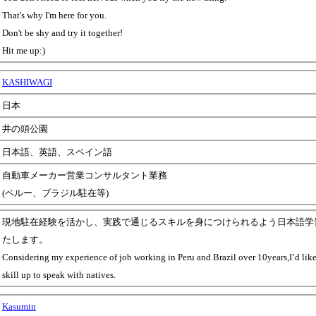
That's why I'm here for you.
Don't be shy and try it together!
Hit me up:)
KASHIWAGI
日本
井の頭公園
日本語、英語、スペイン語
自動車メーカー営業コンサルタント業務
(ペルー、ブラジル駐在等)
現地駐在経験を活かし、実践で通じるスキルを身につけられるよう日本語学
たします。
Considering my experience of job working in Peru and Brazil over 10years,I’d like
skill up to speak with natives.
Kasumin