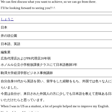
We can first discuss what you want to achieve, so we can go from there.
I’ll be looking forward to seeing you!^ ^
しょうこ
日本
井の頭公園
日本語、英語
編集業
広告代理店およびPR代理店20年弱
ホノルル公立小学校放課後クラスにて日本語教師3年
駒澤大学経済学部ビジネス事例講師
自分自身10代から英語を習い、留学をした経験をもち、外国では色々な人に
らいました。
今度は自分が、来日された外国人の方に少しでも日本語を教えて意味ある日
いただけたらと思っています。
When I was in US as a student, a lot of people helped me to improve my English.