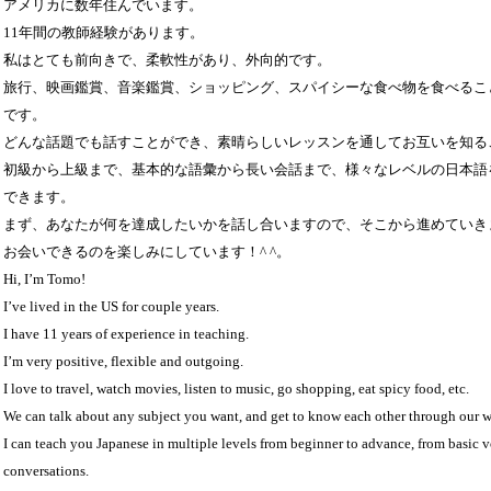
アメリカに数年住んでいます。
11年間の教師経験があります。
私はとても前向きで、柔軟性があり、外向的です。
旅行、映画鑑賞、音楽鑑賞、ショッピング、スパイシーな食べ物を食べるこ
です。
どんな話題でも話すことができ、素晴らしいレッスンを通してお互いを知る
初級から上級まで、基本的な語彙から長い会話まで、様々なレベルの日本語
できます。
まず、あなたが何を達成したいかを話し合いますので、そこから進めていき
お会いできるのを楽しみにしています！^ ^。
Hi, I’m Tomo!
I’ve lived in the US for couple years.
I have 11 years of experience in teaching.
I’m very positive, flexible and outgoing.
I love to travel, watch movies, listen to music, go shopping, eat spicy food, etc.
We can talk about any subject you want, and get to know each other through our w
I can teach you Japanese in multiple levels from beginner to advance, from basic 
conversations.