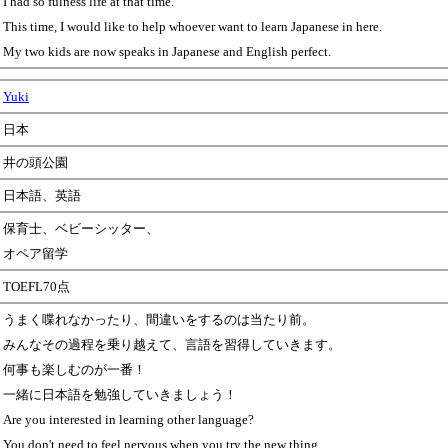
I had so fulness life at that time.
This time, I would like to help whoever want to learn Japanese in here.
My two kids are now speaks in Japanese and English perfect.
Yuki
日本
井の頭公園
日本語、英語
保育士、ベビーシッター、
オペア留学
TOEFL70点
うまく喋れなかったり、間違いをするのは当たり前。
みんなその過程を乗り越えて、言語を習得していきます。
何事も楽しむのが一番！
一緒に日本語を勉強していきましょう！
Are you interested in learning other language?
You don't need to feel nervous when you try the new thing.