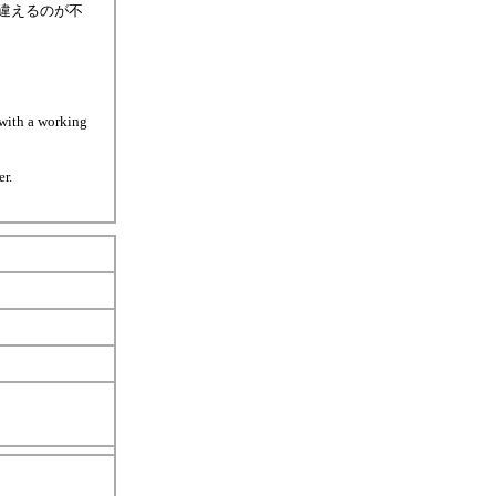
違えるのが不
 with a working
er.