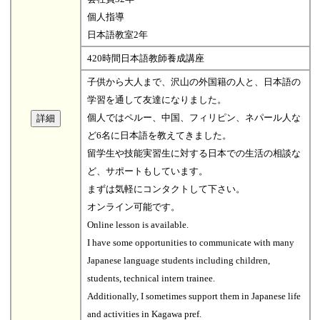
個人指導
日本語教室2年
420時間日本語教師養成講座
子供から大人まで、沢山の外国籍の人と、日本語の
学習を通して友達になりました。
個人ではペルー、中国、フィリピン、ネパール人な
ど6名に日本語を教えてきました。
留学生や技能実習生に対する日本での生活の相談な
ど、サポートもしています。
まずは気軽にコンタクトして下さい。
オンライン可能です。
Online lesson is available.
I have some opportunities to communicate with many
Japanese language students including children,
students, technical intern trainee.
Additionally, I sometimes support them in Japanese life
and activities in Kagawa pref.