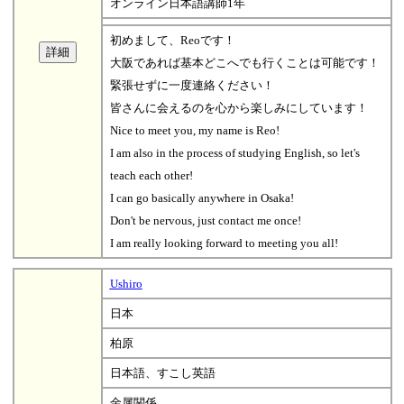
オンライン日本語講師1年
初めまして、Reoです！
大阪であれば基本どこへでも行くことは可能です！
緊張せずに一度連絡ください！
皆さんに会えるのを心から楽しみにしています！
Nice to meet you, my name is Reo!
I am also in the process of studying English, so let's
teach each other!
I can go basically anywhere in Osaka!
Don't be nervous, just contact me once!
I am really looking forward to meeting you all!
Ushiro
日本
柏原
日本語、すこし英語
金属関係