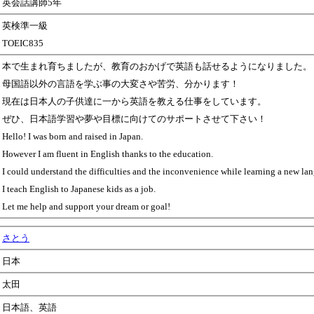
英会話講師5年
英検準一級
TOEIC835
本で生まれ育ちましたが、教育のおかげで英語も話せるようになりました。
母国語以外の言語を学ぶ事の大変さや苦労、分かります！
現在は日本人の子供達に一から英語を教える仕事をしています。
ぜひ、日本語学習や夢や目標に向けてのサポートさせて下さい！
Hello! I was born and raised in Japan.
However I am fluent in English thanks to the education.
I could understand the difficulties and the inconvenience while learning a new la
I teach English to Japanese kids as a job.
Let me help and support your dream or goal!
さとう
日本
太田
日本語、英語