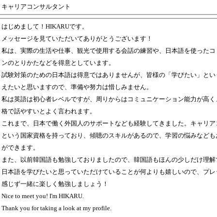
キャリアコンサルタント
はじめまして！HIKARUです。
メッセージを見ていただいてありがとうございます！
私は、実際の生活や仕事、観光で使用する会話の練習や、日本語を使ったコ
ンのとりかたなどを得意としています。
試験対策のための日本語は得意ではありませんが、皆様の「学びたい」とい
えたいと思いますので、準備や努力は惜しみません。
私は英語は初心者レベルですが、周りからはコミュニケーション能力が高く
格で話やすいとよく言われます。
これまで、日本で働く外国人のサポートなども経験してきました。キャリア
という国家資格を持っており、傾聴のスキルがあるので、学習の悩みなども
ができます。
また、以前韓国語も勉強しておりましたので、韓国語もほんの少しだけ理解
日本語を学びたいと思っていただけていることが何よりも嬉しいので、プレ
感じず一緒に楽しく勉強しましょう！
Nice to meet you! I'm HIKARU.
Thank you for taking a look at my profile.