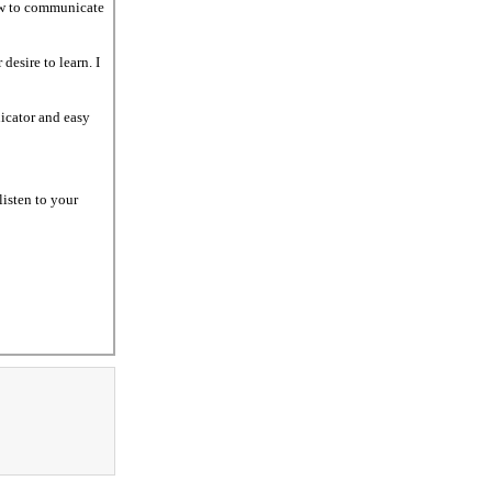
how to communicate
desire to learn. I
nicator and easy
listen to your