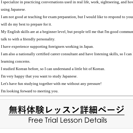
I specialize in practicing conversations used in real life, work, sightseeing, and 
using Japanese.
I am not good at teaching for exam preparation, but I would like to respond to your 
will do my best to prepare for it.
My English skills are at a beginner level, but people tell me that I'm good commu
talk to with a friendly personality.
I have experience supporting foreigners working in Japan.
I am also a nationally certified career consultant and have listening skills, so I can 
learning concerns.
I studied Korean before, so I can understand a little bit of Korean.
I'm very happy that you want to study Japanese.
Let's have fun studying together with me without any pressure!
I'm looking forward to meeting you.