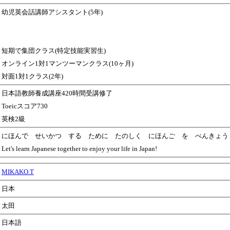
幼児英会話講師アシスタント(5年)
短期で集団クラス(特定技能実習生)
オンライン1対1マンツーマンクラス(10ヶ月)
対面1対1クラス(2年)
日本語教師養成講座420時間受講修了
Toeicスコア730
英検2級
にほんで せいかつ する ために たのしく にほんご を べんきょう
Let's learn Japanese together to enjoy your life in Japan!
MIKAKO.T
日本
太田
日本語