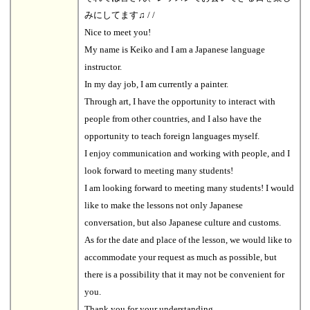
みにしてます♫ / /
Nice to meet you!
My name is Keiko and I am a Japanese language
instructor.
In my day job, I am currently a painter.
Through art, I have the opportunity to interact with
people from other countries, and I also have the
opportunity to teach foreign languages myself.
I enjoy communication and working with people, and I
look forward to meeting many students!
I am looking forward to meeting many students! I would
like to make the lessons not only Japanese
conversation, but also Japanese culture and customs.
As for the date and place of the lesson, we would like to
accommodate your request as much as possible, but
there is a possibility that it may not be convenient for
you.
Thank you for your understanding.