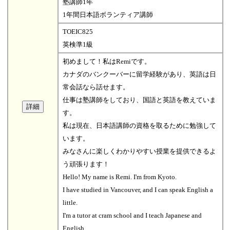
塾講師1年
1年間日本語ボランティア講師
TOEIC825
英検準1級
初めまして！私はRemiです。
カナダのバンクーバーに留学経験があり、英語は日
常会話なら話せます。
仕事は塾講師をしており、国語と英語を教えていま
す。
私は現在、日本語講師の資格を取るために勉強して
います。
みなさんに楽しくわかりやすい授業を提供できるよ
う頑張ります！
Hello! My name is Remi. I'm from Kyoto.
I have studied in Vancouver, and I can speak English a
little.
I'm a tutor at cram school and I teach Japanese and
English.