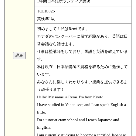
1年間日本語ボランティア講師
TOEIC825
英検準1級
初めまして！私はRemiです。
カナダのバンクーバーに留学経験があり、英語は日
常会話なら話せます。
仕事は塾講師をしており、国語と英語を教えていま
す。
私は現在、日本語講師の資格を取るために勉強して
います。
みなさんに楽しくわかりやすい授業を提供できるよ
う頑張ります！
Hello! My name is Remi. I'm from Kyoto.
I have studied in Vancouver, and I can speak English a
little.
I'm a tutor at cram school and I teach Japanese and
English.
I am currently studying to become a certified Japanese