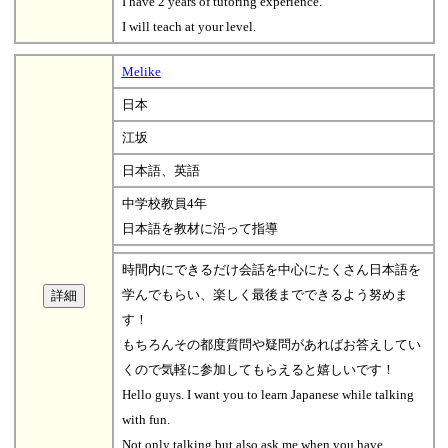
I have 2 years of tutoring experience.
I will teach at your level.
Melike
日本
江坂
日本語、英語
中学校教員4年
日本語を教材に沿って指導
時間内にできるだけ会話を中心にたくさん日本語を
学んでもらい、楽しく最後までできるよう努めま
す！
もちろんその都度質問や疑問があればお答えしてい
くので気軽に参加してもらえると嬉しいです！
Hello guys. I want you to learn Japanese while talking
with fun.
Not only talking but also ask me when you have