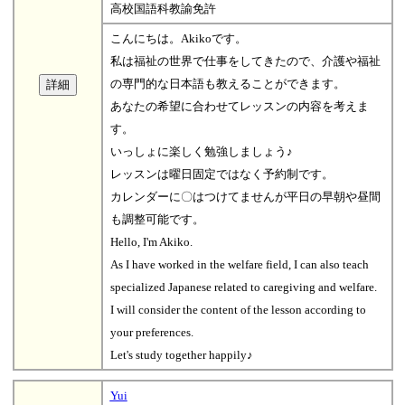
高校国語科教諭免許
こんにちは。Akikoです。
私は福祉の世界で仕事をしてきたので、介護や福祉
の専門的な日本語も教えることができます。
あなたの希望に合わせてレッスンの内容を考えま
す。
いっしょに楽しく勉強しましょう♪
レッスンは曜日固定ではなく予約制です。
カレンダーに〇はつけてませんが平日の早朝や昼間
も調整可能です。
Hello, I'm Akiko.
As I have worked in the welfare field, I can also teach
specialized Japanese related to caregiving and welfare.
I will consider the content of the lesson according to
your preferences.
Let's study together happily♪
Yui