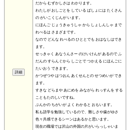
だから むずかしさは わかります。
わたしが おしごとを している ばしょには たくさん
の がいこくじんが います。
にほんご じょうきゅうしゃ から しょしんしゃ まで
れべるは さまざまです。
なので どんな れべるの ひととでも おはなしはでき
ます。
せっきゃく あなうんさー のけいけんが あるので ふ
だんの すらんぐから しごとで つかえる にほんごに
たいおう できます。
かつぜつや はつおん あくせんとの せつめいが でき
ます。
すきな どらまや あにめを みながら れっすんを する
こともたのしいですね。
ぶんかの ちがいが よく わかると おもいます。
私も語学を勉強しているので、難しさや歯がゆさ
色々共感できるシーンはあるかと思います。
現在の職場では沢山の外国の片がいらっしゃいま