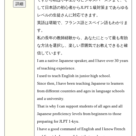
して日本語の初心者からJLPT１級対策まであらゆる
レベルの生徒さんに対応できます。
英語は堪能で、フランス語とスペイン語もわかりま
す。
私の長年の教師経験から、あなたにとって最も有効
な方法を選択し、楽しい雰囲気でお教えできると確
信しています。
I am a native Japanese speaker, and I have over 30 years
of teaching experience.
I used to teach English in junior high school.
Since then, I have been teaching Japanese to learners
from different countries and ages in language schools
and a university.
That is why I can support students of all ages and all
Japanese proficiency levels from beginners to those
preparing for JLPT 1-kyu.
I have a good command of English and I know French