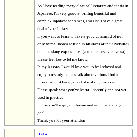
As I love reading many classical literature and thesis in
Japanese, I'm very good at writing beautiful and
complex Japanese sentences, and also I have a great
deal of vocabulary.
If you want to learn to have a good command of not
only formal Japanese used in business or in universities
but also slang expressions（and of course vice versa）,
please feel free to let me know.
In my lessons, I would love you to feel relaxed and
enjoy our study, so let's talk about various kind of
topics without being afraid of making mistakes.
Please speak what you've learnt recently and not yet
used in practice.
I hope you'll enjoy our lesson and you'll achieve your
goal.
Thank you for your attention.
HATA