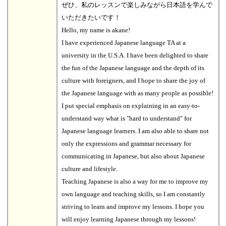
ぜひ、私のレッスンで楽しみながら日本語を学んで
いただきたいです！
Hello, my name is akane!
I have experienced Japanese language TA at a
university in the U.S.A. I have been delighted to share
the fun of the Japanese language and the depth of its
culture with foreigners, and I hope to share the joy of
the Japanese language with as many people as possible!
I put special emphasis on explaining in an easy-to-
understand way what is "hard to understand" for
Japanese language learners. I am also able to share not
only the expressions and grammar necessary for
communicating in Japanese, but also about Japanese
culture and lifestyle.
Teaching Japanese is also a way for me to improve my
own language and teaching skills, so I am constantly
striving to learn and improve my lessons. I hope you
will enjoy learning Japanese through my lessons!