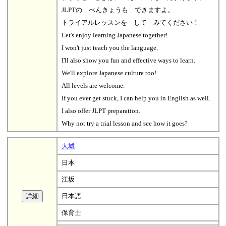
JLPTの べんきょうも できますよ。
トライアルレッスンを して みてください！
Let's enjoy learning Japanese together!
I won't just teach you the language.
I'll also show you fun and effective ways to learn.
We'll explore Japanese culture too!
All levels are welcome.
If you ever get stuck, I can help you in English as well.
I also offer JLPT preparation.
Why not try a trial lesson and see how it goes?
大城
日本
江坂
日本語
保育士