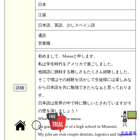
日本
江坂
日本語、英語、少しスペイン語
通訳
営業職
初めまして、Massaと申します。
私は学生時代をアメリカで過ごしました。
他国語に挑戦する難しさもたくさん経験しました。
そこで僕はその経験を活かして生徒様には楽しみな
がら日本語を共に勉強できたらなぁと思っておりま
す。
日本語は世界の中で特に難しいとされていますがそ
の壁を潰しましょう！
What's up guys I'm massa.
I'm graduated one of a high school in Missouri.
先生募集
My jobs are own couple dentists, logistics and Japanese