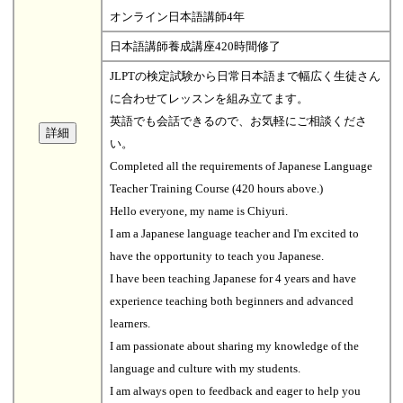
オンライン日本語講師4年
日本語講師養成講座420時間修了
JLPTの検定試験から日常日本語まで幅広く生徒さん
に合わせてレッスンを組み立てます。
英語でも会話できるので、お気軽にご相談くださ
い。
Completed all the requirements of Japanese Language
Teacher Training Course (420 hours above.)
Hello everyone, my name is Chiyuri.
I am a Japanese language teacher and I'm excited to
have the opportunity to teach you Japanese.
I have been teaching Japanese for 4 years and have
experience teaching both beginners and advanced
learners.
I am passionate about sharing my knowledge of the
language and culture with my students.
I am always open to feedback and eager to help you