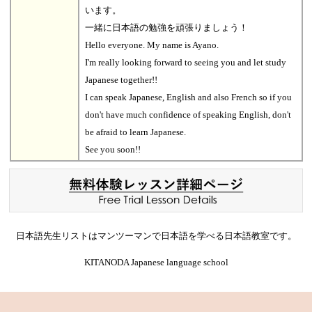
います。
一緒に日本語の勉強を頑張りましょう！
Hello everyone. My name is Ayano.
I'm really looking forward to seeing you and let study
Japanese together!!
I can speak Japanese, English and also French so if you
don't have much confidence of speaking English, don't
be afraid to learn Japanese.
See you soon!!
日本語先生リストはマンツーマンで日本語を学べる日本語教室です。
KITANODA Japanese language school