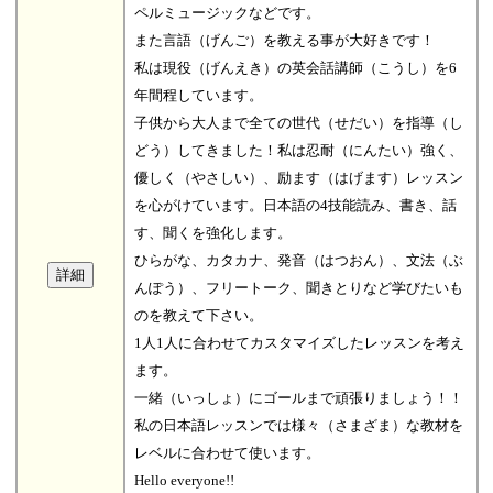
ペルミュージックなどです。
また言語（げんご）を教える事が大好きです！
私は現役（げんえき）の英会話講師（こうし）を6
年間程しています。
子供から大人まで全ての世代（せだい）を指導（し
どう）してきました！私は忍耐（にんたい）強く、
優しく（やさしい）、励ます（はげます）レッスン
を心がけています。日本語の4技能読み、書き、話
す、聞くを強化します。
ひらがな、カタカナ、発音（はつおん）、文法（ぶ
んぽう）、フリートーク、聞きとりなど学びたいも
のを教えて下さい。
1人1人に合わせてカスタマイズしたレッスンを考え
ます。
一緒（いっしょ）にゴールまで頑張りましょう！！
私の日本語レッスンでは様々（さまざま）な教材を
レベルに合わせて使います。
Hello everyone!!