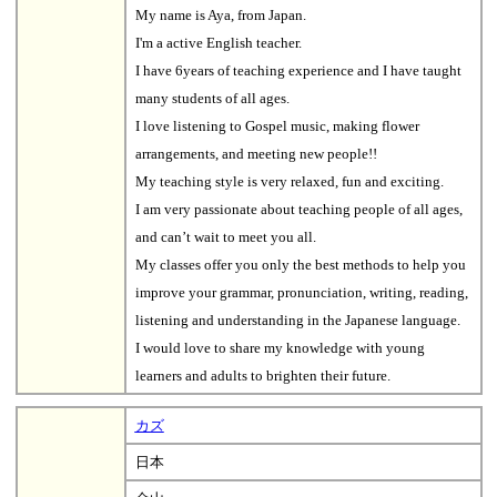
My name is Aya, from Japan.
I'm a active English teacher.
I have 6years of teaching experience and I have taught
many students of all ages.
I love listening to Gospel music, making flower
arrangements, and meeting new people!!
My teaching style is very relaxed, fun and exciting.
I am very passionate about teaching people of all ages,
and can’t wait to meet you all.
My classes offer you only the best methods to help you
improve your grammar, pronunciation, writing, reading,
listening and understanding in the Japanese language.
I would love to share my knowledge with young
learners and adults to brighten their future.
カズ
日本