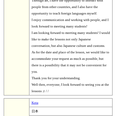
Through art, I have the opportunity to interact with
people from other countries, and I also have the
opportunity to teach foreign languages myself.
I enjoy communication and working with people, and I
look forward to meeting many students!
I am looking forward to meeting many students! I would
like to make the lessons not only Japanese
conversation, but also Japanese culture and customs.
As for the date and place of the lesson, we would like to
accommodate your request as much as possible, but
there is a possibility that it may not be convenient for
you.
Thank you for your understanding.
Well then, everyone, I look forward to seeing you at the
lessons ♫ / /
Kota
日本