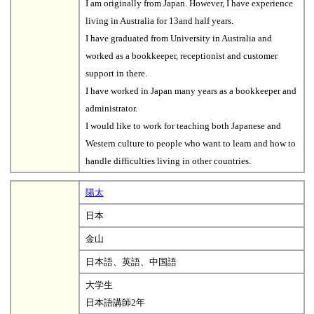
I am originally from Japan. However, I have experience
living in Australia for 13and half years.
I have graduated from University in Australia and
worked as a bookkeeper, receptionist and customer
support in there.
I have worked in Japan many years as a bookkeeper and
administrator.
I would like to work for teaching both Japanese and
Western culture to people who want to learn and how to
handle difficulties living in other countries.
陽太
日本
金山
日本語、英語、中国語
大学生
日本語講師2年