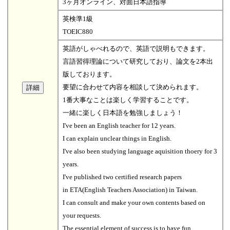
3ヶ月オンライン、対面日本語指導
英検準1級
TOEIC880
英語がしゃべれるので、英語で説明もできます。
言語習得理論について研究しており、論文を2本出
版しております。
要望に合わせて内容を相談して決められます。
1番大事なことは楽しく学習することです。
一緒に楽しく日本語を勉強しましょう！
I've been an English teacher for 12 years.
I can explain unclear things in English.
I've also been studying language aquisition thoery for 3
years.
I've published two certified research papers
in ETA(English Teachers Association) in Taiwan.
I can consult and make your own contents based on
your requests.
The essential element of success is to have fun.