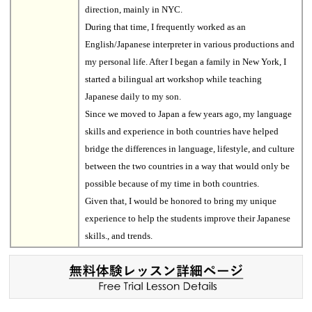
direction, mainly in NYC.
During that time, I frequently worked as an
English/Japanese interpreter in various productions and
my personal life. After I began a family in New York, I
started a bilingual art workshop while teaching
Japanese daily to my son.
Since we moved to Japan a few years ago, my language
skills and experience in both countries have helped
bridge the differences in language, lifestyle, and culture
between the two countries in a way that would only be
possible because of my time in both countries.
Given that, I would be honored to bring my unique
experience to help the students improve their Japanese
skills., and trends.