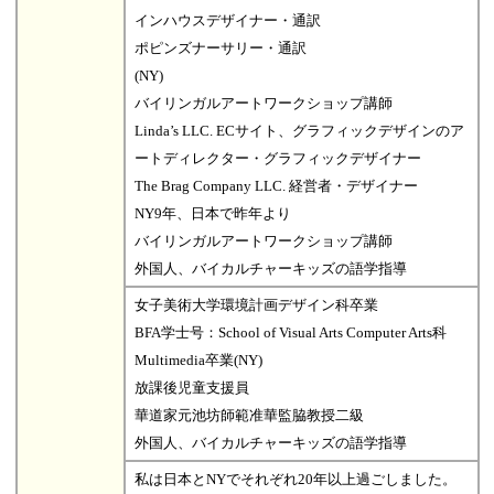
インハウスデザイナー・通訳
ポピンズナーサリー・通訳
(NY)
バイリンガルアートワークショップ講師
Linda’s LLC. ECサイト、グラフィックデザインのア
ートディレクター・グラフィックデザイナー
The Brag Company LLC. 経営者・デザイナー
NY9年、日本で昨年より
バイリンガルアートワークショップ講師
外国人、バイカルチャーキッズの語学指導
女子美術大学環境計画デザイン科卒業
BFA学士号：School of Visual Arts Computer Arts科
Multimedia卒業(NY)
放課後児童支援員
華道家元池坊師範准華監脇教授二級
外国人、バイカルチャーキッズの語学指導
私は日本とNYでそれぞれ20年以上過ごしました。