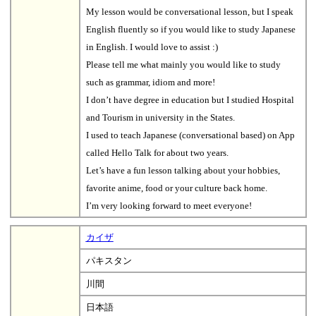
My lesson would be conversational lesson, but I speak
English fluently so if you would like to study Japanese
in English. I would love to assist :)
Please tell me what mainly you would like to study
such as grammar, idiom and more!
I don’t have degree in education but I studied Hospital
and Tourism in university in the States.
I used to teach Japanese (conversational based) on App
called Hello Talk for about two years.
Let’s have a fun lesson talking about your hobbies,
favorite anime, food or your culture back home.
I’m very looking forward to meet everyone!
カイザ
パキスタン
川間
日本語