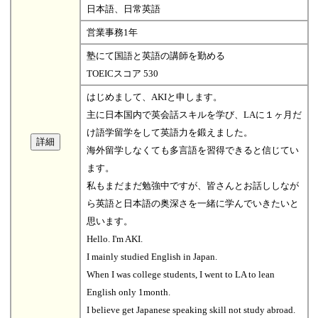
日本語、日常英語
営業事務1年
塾にて国語と英語の講師を勤める
TOEICスコア 530
はじめまして、AKIと申します。
主に日本国内で英会話スキルを学び、LAに１ヶ月だ
け語学留学をして英語力を鍛えました。
海外留学しなくても多言語を習得できると信じてい
ます。
私もまだまだ勉強中ですが、皆さんとお話ししなが
ら英語と日本語の奥深さを一緒に学んでいきたいと
思います。
Hello. I'm AKI.
I mainly studied English in Japan.
When I was college students, I went to LA to lean
English only 1month.
I believe get Japanese speaking skill not study abroad.