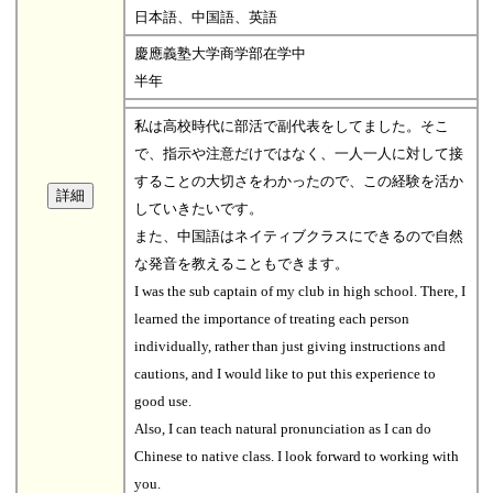
日本語、中国語、英語
慶應義塾大学商学部在学中
半年
私は高校時代に部活で副代表をしてました。そこ
で、指示や注意だけではなく、一人一人に対して接
することの大切さをわかったので、この経験を活か
していきたいです。
また、中国語はネイティブクラスにできるので自然
な発音を教えることもできます。
I was the sub captain of my club in high school. There, I
learned the importance of treating each person
individually, rather than just giving instructions and
cautions, and I would like to put this experience to
good use.
Also, I can teach natural pronunciation as I can do
Chinese to native class. I look forward to working with
you.