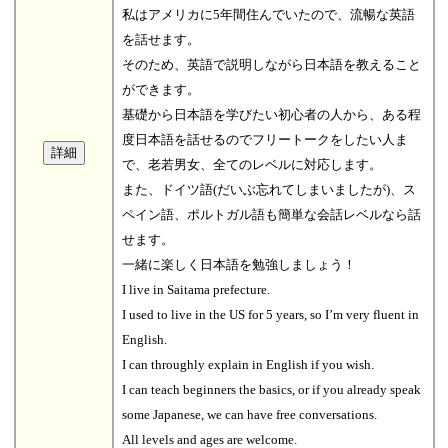
私はアメリカに5年間住んでいたので、流暢な英語
を話せます。
そのため、英語で説明しながら日本語を教えること
ができます。
基礎から日本語を学びたい初心者の人から、ある程
度日本語を話せるのでフリートークをしたい人ま
で、老若男女、全てのレベルに対応します。
また、ドイツ語(だいぶ忘れてしまいましたが)、ス
ペイン語、ポルトガル語も簡単な会話レベルなら話
せます。
一緒に楽しく日本語を勉強しましょう！
I live in Saitama prefecture.
I used to live in the US for 5 years, so I’m very fluent in
English.
I can throughly explain in English if you wish.
I can teach beginners the basics, or if you already speak
some Japanese, we can have free conversations.
All levels and ages are welcome.