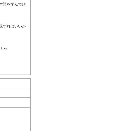
本語を学んで頂
現すればいいか
 like.