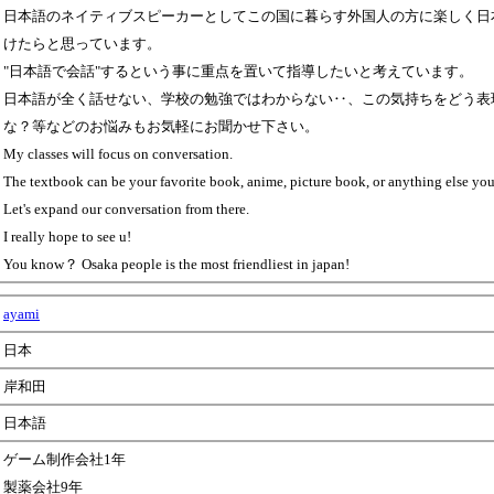
日本語のネイティブスピーカーとしてこの国に暮らす外国人の方に楽しく日
けたらと思っています。
"日本語で会話"するという事に重点を置いて指導したいと考えています。
日本語が全く話せない、学校の勉強ではわからない‥、この気持ちをどう表
な？等などのお悩みもお気軽にお聞かせ下さい。
My classes will focus on conversation.
The textbook can be your favorite book, anime, picture book, or anything else you
Let's expand our conversation from there.
I really hope to see u!
You know？ Osaka people is the most friendliest in japan!
ayami
日本
岸和田
日本語
ゲーム制作会社1年
製薬会社9年