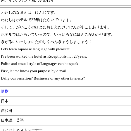
内、インバウンド系ホテル12年
わたしのなまえは、けんじです。
わたしはホテルで27年はたらいています。
そして、がいこくのひとにおしえたけいけんがすこしあります。
ホテルではたらいているので、いろいろなにほんごがわかります。
きがるにいっしょにたのしくべんきょうしましょう！
Let's learn Japanese language with pleasure!
I've been worked the hotel as Receptionist for 27years.
Polite and casual style of languages can be speak.
First, let me know your purpose by e-mail.
Daily conversation? Business? or any other interests?
夏樹
日本
岸和田
日本語、英語
フィットネストレーナー